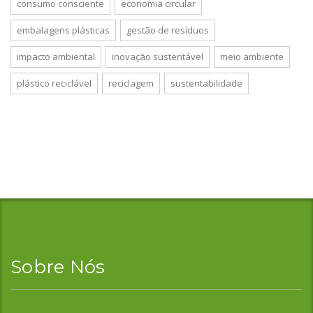
consumo consciente
economia circular
embalagens plásticas
gestão de resíduos
impacto ambiental
inovação sustentável
meio ambiente
plástico reciclável
reciclagem
sustentabilidade
Sobre Nós