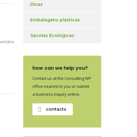
Dicas
Embalagens plásticas
Sacolas Ecológicas
entário
how can we help you?
Contact us at the Consulting WP
office nearest to you or submit
a business inquiry online.
contacts