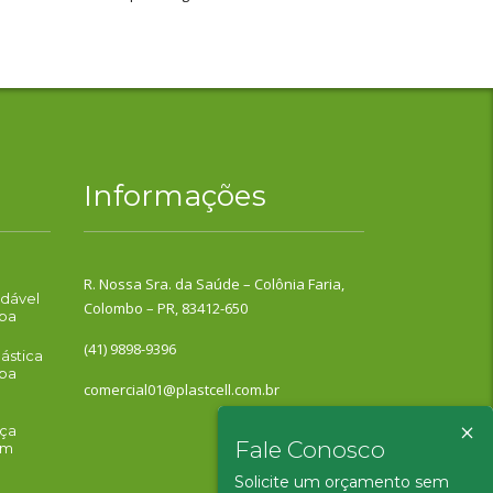
Informações
R. Nossa Sra. da Saúde – Colônia Faria,
dável
Colombo – PR, 83412-650
iba
(41) 9898-9396
ástica
iba
comercial01@plastcell.com.br
×
lça
Fale Conosco
em
Solicite um orçamento sem