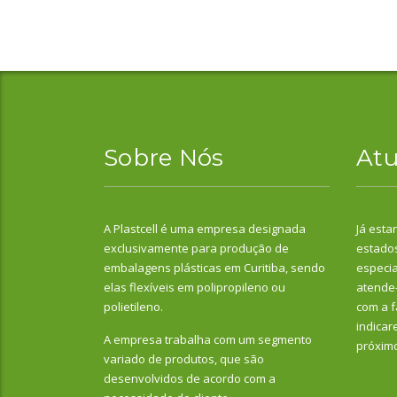
Sobre Nós
At
A Plastcell é uma empresa designada
Já esta
exclusivamente para produção de
estados
embalagens plásticas em Curitiba, sendo
especia
elas flexíveis em polipropileno ou
atende-
polietileno.
com a f
indicar
A empresa trabalha com um segmento
próxim
variado de produtos, que são
desenvolvidos de acordo com a