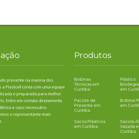
uação
Produtos
Bobinas
Plástico
ndo presente na maioria dos
Técnicas em
Biodegra
 a Plastcell conta com uma equipe
Curitiba
em Curit
lizada e preparada para melhor
lo. Entre em contato diretamente
Pacote de
Bobina Pl
Presente em
em Curit
ábrica e caso necessário
Curitiba
emos o representante mais
o.
Sacos Plásticos
Sacola A
em Curitiba
Vazada 
Curitiba